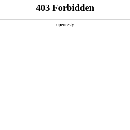
地
新零售业务
z6com·尊龙汽车秉承每天进步一点点的企业精神
坚持为每一位客户提供优质的产品和周到的服务
全新一代 瑞虎9
瑞虎9X