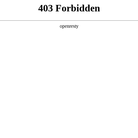
地
全新一代 瑞虎9
瑞虎9X